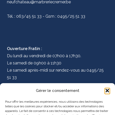
neufchateau@marbreriecremer.be
Tél. : 063/45 51 33 - Gsm : 0495/25 51 33
Ouverture Fratin :
Du lundi au vendredi de 07h00 à 17h30.
Le samedi de 09h00 à 11h30
Le samedi après-midi sur rendez-vous au 0495/25
51 33
Gérer le consentement
Ouverture Neufchateau:
Uniquement sur rendez-vous au 063/45 51 33
Pour offrir les meilleures expériences, nous utilisons des technologies
telles que les cookies pour stocker et/ou accéder aux informations des
appareils. Le fait de consentir à ces technologies nous permettra de traiter
Mentions légales