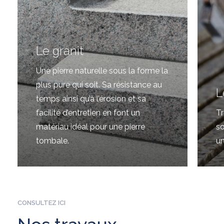
Le granit
Une pierre naturelle sous la forme la
plus pure qui soit. Sa résistance au
L
temps ainsi qu’à l’érosion et sa
facilité d’entretien en font un
Tr
matériau idéal pour une pierre
so
tombale.
un
CONSULTEZ ICI